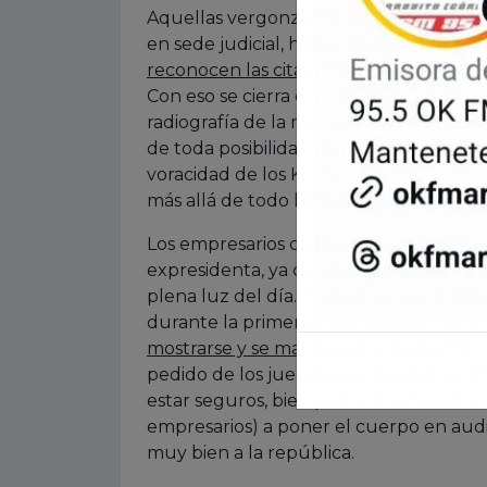
Aquellas vergonzantes admisiones fuer
en sede judicial, hicieron los empresar
reconocen las citas clandestinas y el 
Con eso se cierra el círculo: la investig
radiografía de la matriz de saqueo que
de toda posibilidad de desarrollarse y 
voracidad de los Kirchner, bajo el amp
más allá de todo límite concebible.
Los empresarios cedieron, pero Cristin
expresidenta, ya condenada en la causa V
plena luz del día. Todo es una conspirac
durante la primera audiencia del juici
mostrarse y se mantuvo fuera de cáma
pedido de los jueces, que querían conf
estar seguros, bien podrían convocar a 
empresarios) a poner el cuerpo en audien
muy bien a la república.