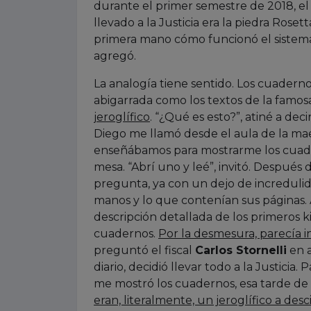
durante el primer semestre de 2018, el 
llevado a la Justicia era la piedra Rose
primera mano cómo funcionó el sistema
agregó.
La analogía tiene sentido. Los cuadernos
abigarrada como los textos de la famos
jeroglífico
. “¿Qué es esto?”, atiné a de
Diego me llamó desde el aula de la ma
enseñábamos para mostrarme los cuade
mesa. “Abrí uno y leé”, invitó. Después d
pregunta, ya con un dejo de increduli
manos y lo que contenían sus páginas. 
descripción detallada de los primeros k
cuadernos.
Por la desmesura, parecía i
preguntó el fiscal
Carlos Stornelli
en a
diario, decidió llevar todo a la Justici
me mostró los cuadernos, esa tarde de v
eran, literalmente, un jeroglífico a desci