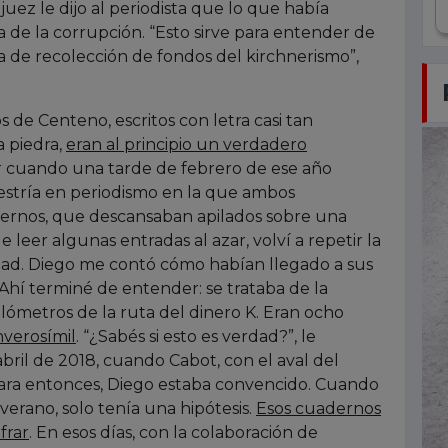
juez le dijo al periodista que lo que había
tta de la corrupción. “Esto sirve para entender de
 de recolección de fondos del kirchnerismo”,
 de Centeno, escritos con letra casi tan
a piedra,
eran al principio un verdadero
cir cuando una tarde de febrero de ese año
estría en periodismo en la que ambos
rnos, que descansaban apilados sobre una
e leer algunas entradas al azar, volví a repetir la
dad. Diego me contó cómo habían llegado a sus
Ahí terminé de entender: se trataba de la
ilómetros de la ruta del dinero K. Eran ocho
nverosímil
. “¿Sabés si esto es verdad?”, le
bril de 2018, cuando Cabot, con el aval del
a. Para entonces, Diego estaba convencido. Cuando
erano, solo tenía una hipótesis.
Esos cuadernos
frar
. En esos días, con la colaboración de