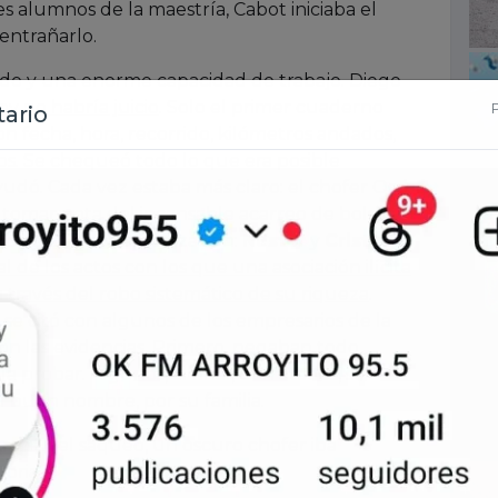
es alumnos de la maestría, Cabot iniciaba el
sentrañarlo.
todo y una enorme capacidad de trabajo. Diego
hoy no habría juicio
. Solo el primer cuaderno
n fecha, hora, recorrido, kilómetros andados,
os. Se chequeó todo lo que era posible
yudó. Cada vez estaba más claro: el chofer Oscar
a tomar nota del incansable acarreo de bolsos
 cabeza de la organización:
Néstor
y
Cristina
al de los actos con los que una asociación ilícita
a través del robo sistemático de su riqueza
.
e citó con algunos de los empresarios de la
on las evidencias. Primero, negaban todo.
probar. Algunos, al final, derrotados, se
u buen nombre, por su familia.
traban el saqueo, un oscuro chofer iba
toria