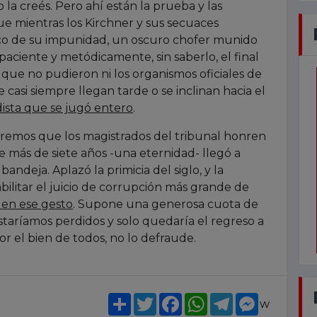
 no la creés. Pero ahí están la prueba y las
ue mientras los Kirchner y sus secuaces
pico de su impunidad, un oscuro chofer munido
paciente y metódicamente, sin saberlo, el final
o que no pudieron ni los organismos oficiales de
casi siempre llegan tarde o se inclinan hacia el
ista que se jugó entero
.
peremos que los magistrados del tribunal honren
e más de siete años -una eternidad- llegó a
ndeja. Aplazó la primicia del siglo, y la
abilitar el juicio de corrupción más grande de
en ese gesto
. Supone una generosa cuota de
 estaríamos perdidos y solo quedaría el regreso a
 por el bien de todos, no lo defraude.
Share
Twitter
Facebook
WhatsApp
Telegram
Messenge
w