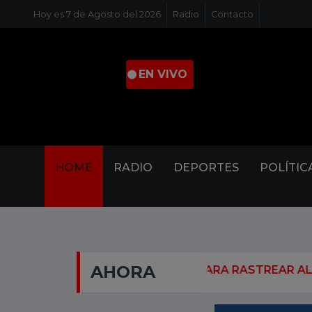
Hoy es 7 de Agosto del 2026
Radio
Contacto
. EN VIVO
HOME
RADIO
DEPORTES
POLÍTIC
AHORA
CIA TRABAJAN PARA RASTREAR AL NUEVO LÍDER SUP