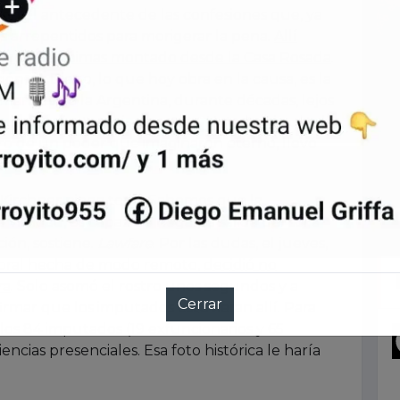
on el antecedente de las confesiones que, ya
ios arrepentidos para morigerar la pena.
Allí
circuito de coimas montado desde la Casa Rosada
.
ación de Diego, lo que hoy obra en la causa, es la
 mantuvo a la Argentina, durante décadas, lejos
en la pobreza más indignante. Una matriz que la
aro de un poder que imaginaron eterno, llevó
a Kirchner niega todo. Sabemos que la
ialidad, es capaz de negar la salida del sol a
ión, sostiene.
Lawfare
. Por las dudas, el jueves,
o oral hecha de modo remoto,
decidió no
ra
. Solo asomó el rostro unos segundos y a
irmar que los imputados estuvieran allí. Para
los 84 imputados (19 exfuncionarios y 65
cias presenciales. Esa foto histórica le haría