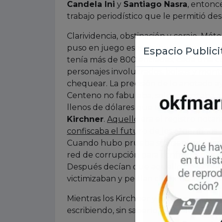
Candela Ini
y
Santiago Nasra
, entonc
trabajo periodístico que le permitió de
Clarividencia, obstinación y coraje. Mé
puso en juego esos atributos.
Sin eso, 
tenía más de 800 entradas, cada una co
personajes involucrados, bolsos y mont
chequear. La precisión de lo anotado a
Centeno no fabulaba, solo se limitaba 
llenos de dólares que terminaban en la
Kirchner
.
Aquello era el registro notari
confiscaba el futuro de los argentinos 
Cuando hubo prueba suficiente, Diego s
red de corrupción para confrontarlos c
Después decían que aquello no se podía 
victimizaban y pedían clemencia. Por s
Mientras los Kirchner y los suyos perpe
escribiendo, sin saberlo, el final de la his