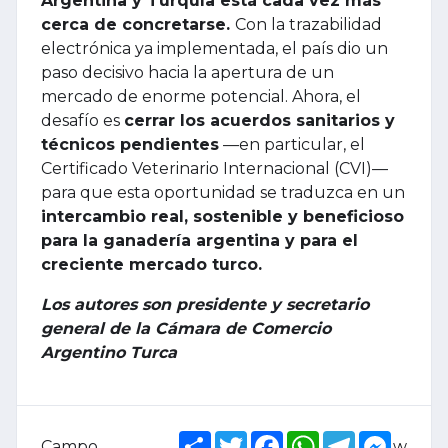
Argentina y Turquía está cada vez más
cerca de concretarse.
Con la trazabilidad
electrónica ya implementada, el país dio un
paso decisivo hacia la apertura de un
mercado de enorme potencial. Ahora, el
desafío es
cerrar los acuerdos sanitarios y
técnicos pendientes
—en particular, el
Certificado Veterinario Internacional (CVI)—
para que esta oportunidad se traduzca en un
intercambio real, sostenible y beneficioso
para la ganadería argentina y para el
creciente mercado turco.
Los autores son presidente y secretario
general de la Cámara de Comercio
Argentino Turca
Share
Twitter
Facebook
WhatsApp
Telegram
Messe
Campo
w