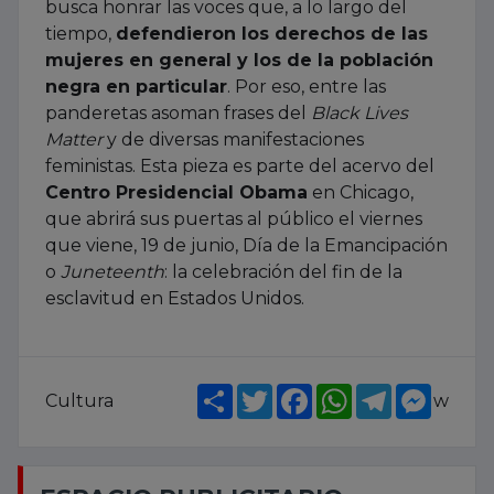
busca honrar las voces que, a lo largo del
tiempo,
defendieron los derechos de las
mujeres en general y los de la población
negra en particular
. Por eso, entre las
panderetas asoman frases del
Black Lives
Matter
y de diversas manifestaciones
feministas. Esta pieza es parte del acervo del
Centro Presidencial Obama
en Chicago,
que abrirá sus puertas al público el viernes
que viene, 19 de junio, Día de la Emancipación
o
Juneteenth
: la celebración del fin de la
esclavitud en Estados Unidos.
Share
Twitter
Facebook
WhatsApp
Telegram
Messe
Cultura
w