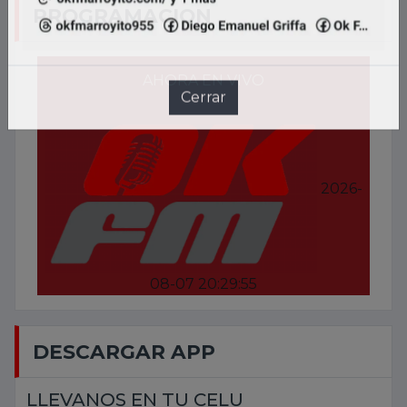
PROGRAMACION
AHORA EN VIVO
2026-
08-07 20:29:55
DESCARGAR APP
LLEVANOS EN TU CELU