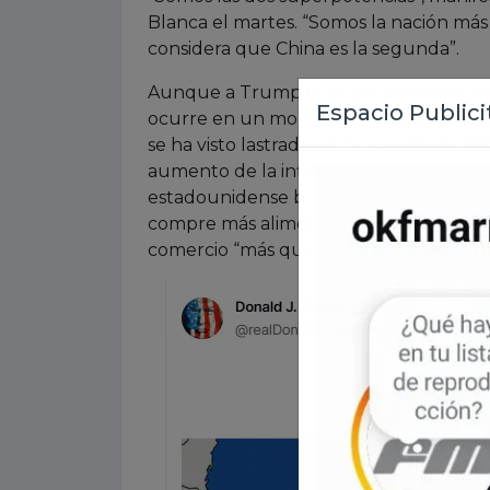
Blanca el martes. “Somos la nación más 
considera que China es la segunda”.
Aunque a Trump le gusta proyectar una 
ocurre en un momento delicado para su
se ha visto lastrada por la guerra de Est
aumento de la inflación como consecuen
estadounidense busca una victoria con
compre más alimentos y aeronaves esta
comercio “más que sobre cualquier otra