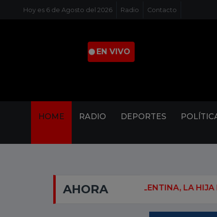
Hoy es 6 de Agosto del 2026
Radio
Contacto
. EN VIVO
HOME
RADIO
DEPORTES
POLÍTIC
AHORA
NSEJO DE DE VALENTINA, LA HIJA DE SALMA HAYEK, 