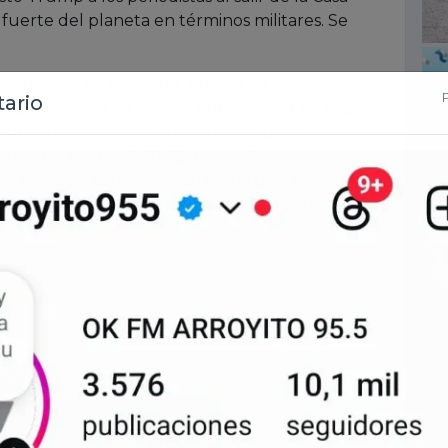
fuerte del planeta en términos militares. Se
imagen de fortaleza, la visita de Estado
 presidencia, ya que su popularidad en el país
ados Unidos e Israel contra Irán y por el
cia de ese conflicto. El mandatario
 la firma de acuerdos con China para que
dounidenses, y afirma que hablará con Xi sobre
 cosa”.