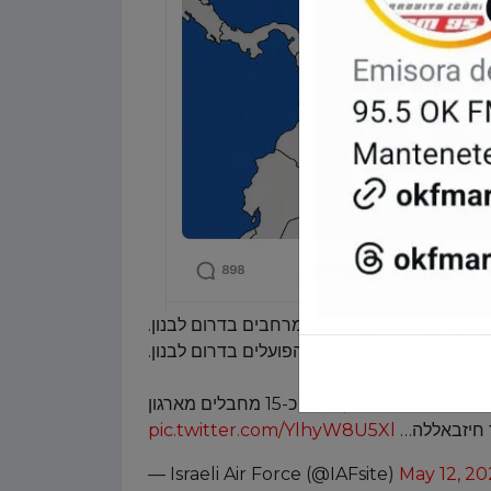
 הטרור חיזבאללה במספר מרחבים בדרום לבנון
דינת ישראל וכוחות צה"ל הפועלים בדרום לבנון
כמו כן, לאורך היממה האחרונה חיל-האוויר בהכוונת חטיבת האש באוגדה 146, חיסל כ-15 מחבלים מארגון
pic.twitter.com/YlhyW8U5Xl
ר חיזבאללה
— Israeli Air Force (@IAFsite)
May 12, 20