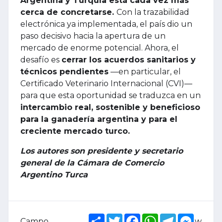
Argentina y Turquía está cada vez más
cerca de concretarse.
Con la trazabilidad
electrónica ya implementada, el país dio un
paso decisivo hacia la apertura de un
mercado de enorme potencial. Ahora, el
desafío es
cerrar los acuerdos sanitarios y
técnicos pendientes
—en particular, el
Certificado Veterinario Internacional (CVI)—
para que esta oportunidad se traduzca en un
intercambio real, sostenible y beneficioso
para la ganadería argentina y para el
creciente mercado turco.
Los autores son presidente y secretario
general de la Cámara de Comercio
Argentino Turca
Share
Twitter
Facebook
WhatsApp
Telegram
Messe
Campo
w