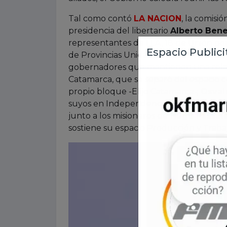
Tal como contó
LA NACION
, la comisi
presidencia del libertario
Alberto Ben
representantes de LLA, 18 de Unión por 
de Provincias Unidas y otros cuatro lug
gobernadores que mantienen una relaci
Catamarca, que se separó del espacio c
propio bloque -Elijo Catamarca-;
Osval
suyos en Independencia-;
Gustavo Sá
junto a los misioneros de
Hugo Passal
sostiene su espacio Producción y Trabaj